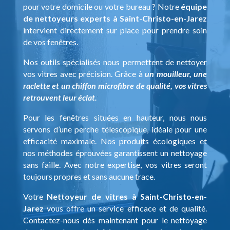
pour votre domicile ou votre bureau ? Notre
équipe
de nettoyeurs experts à Saint-Christo-en-Jarez
intervient directement sur place pour prendre soin
de vos fenêtres.
Nos outils spécialisés nous permettent de nettoyer
vos vitres avec précision. Grâce à
un mouilleur, une
raclette et un chiffon microfibre de qualité, vos vitres
retrouvent leur éclat.
Pour les fenêtres situées en hauteur, nous nous
servons d’une perche télescopique, idéale pour une
efficacité maximale. Nos produits écologiques et
nos méthodes éprouvées garantissent un nettoyage
sans faille. Avec notre expertise, vos vitres seront
toujours propres et sans aucune trace.
Votre
Nettoyeur de vitres à Saint-Christo-en-
Jarez
vous offre un service efficace et de qualité.
Contactez-nous dès maintenant pour le nettoyage