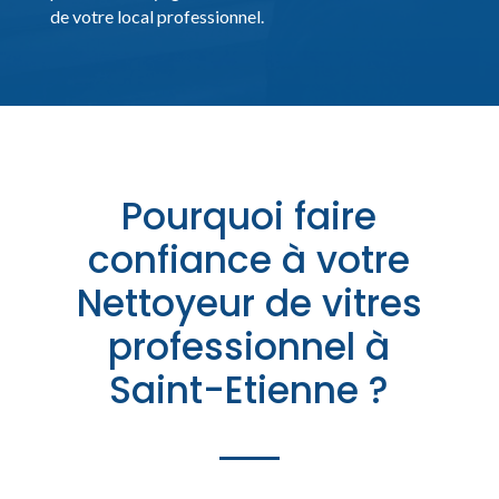
de votre local professionnel.
Pourquoi faire
confiance à votre
Nettoyeur de vitres
professionnel à
Saint-Etienne ?