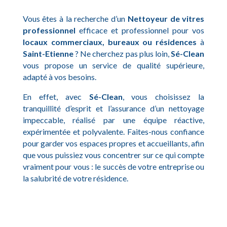
Vous êtes à la recherche d’un
Nettoyeur de vitres
professionnel
efficace et professionnel pour vos
locaux commerciaux, bureaux ou résidences
à
Saint-Etienne
? Ne cherchez pas plus loin,
Sé-Clean
vous propose un service de qualité supérieure,
adapté à vos besoins.
En effet, avec
Sé-Clean
, vous choisissez la
tranquillité d’esprit et l’assurance d’un nettoyage
impeccable, réalisé par une équipe réactive,
expérimentée et polyvalente. Faites-nous confiance
pour garder vos espaces propres et accueillants, afin
que vous puissiez vous concentrer sur ce qui compte
vraiment pour vous : le succès de votre entreprise ou
la salubrité de votre résidence.