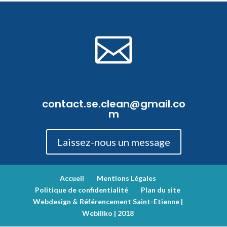

contact.se.clean@gmail.co
m
Laissez-nous un message
Accueil
Mentions Légales
Politique de confidentialité
Plan du site
Webdesign & Référencement Saint-Etienne |
Webiliko | 2018