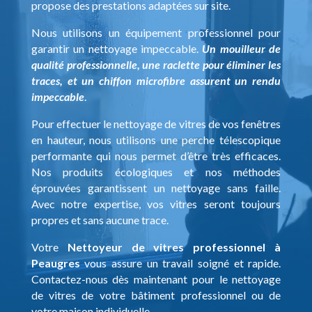
propose des prestations adaptées sur site.
Nous utilisons un équipement professionnel pour
garantir un nettoyage impeccable.
Un mouilleur de
qualité professionnelle, une raclette pour éliminer les
traces, et un chiffon microfibre assurent un rendu
impeccable
.
Pour effectuer le nettoyage de vitres de vos fenêtres
en hauteur, nous utilisons une perche télescopique
performante qui nous permet d’être très efficaces.
Nos produits écologiques et nos méthodes
éprouvées garantissent un nettoyage sans faille.
Avec notre expertise, vos vitres seront toujours
propres et sans aucune trace.
Votre
Nettoyeur de vitres professionnel à
Peaugres
vous assure un travail soigné et rapide.
Contactez-nous dès maintenant pour le nettoyage
de vitres de votre bâtiment professionnel ou de
votre maison individuelle.