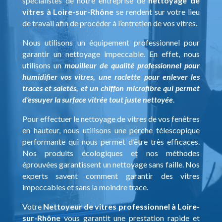
spécialistes de notre entreprise de
nettoyage de
vitres à Loire-sur-Rhône
se rendent sur votre lieu
de travail afin de procéder à l’entretien de vos vitres.
Nous utilisons un équipement professionnel pour
garantir un nettoyage impeccable. En effet, nous
utilisons un
mouilleur de qualité professionnel pour
humidifier vos vitres, une raclette pour enlever les
traces et saletés, et un chiffon microfibre qui permet
d’essuyer la surface vitrée tout juste nettoyée
.
Pour effectuer le nettoyage de vitres de vos fenêtres
en hauteur, nous utilisons une perche télescopique
performante qui nous permet d’être très efficaces.
Nos produits écologiques et nos méthodes
éprouvées garantissent un nettoyage sans faille. Nos
experts savent comment garantir des vitres
impeccables et sans la moindre trace.
Votre
Nettoyeur de vitres professionnel à Loire-
sur-Rhône
vous garantit une prestation rapide et