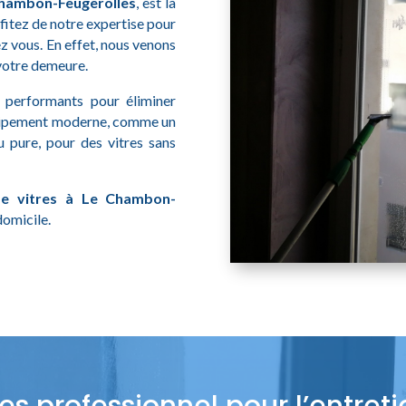
Chambon-Feugerolles
, est là
fitez de notre expertise pour
z vous. En effet, nous venons
 votre demeure.
t performants pour éliminer
équipement moderne, comme un
u pure, pour des vitres sans
de vitres à Le Chambon-
domicile.
es professionnel pour l’entret