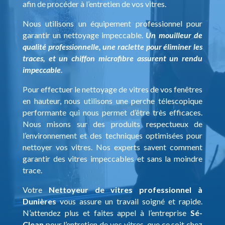
afin de procéder à l’entretien de vos vitres.
Nous utilisons un équipement professionnel pour
garantir un nettoyage impeccable.
Un mouilleur de
qualité professionnelle, une raclette pour éliminer les
traces, et un chiffon microfibre assurent un rendu
impeccable
.
Pour effectuer le nettoyage de vitres de vos fenêtres
en hauteur, nous utilisons une perche télescopique
performante qui nous permet d’être très efficaces.
Nous misons sur des produits respectueux de
l’environnement et des techniques optimisées pour
nettoyer vos vitres. Nos experts savent comment
garantir des vitres impeccables et sans la moindre
trace.
Votre
Nettoyeur de vitres professionnel à
Dunières
vous assure un travail soigné et rapide.
N’attendez plus et faites appel à l’entreprise
Sé-
Clean
pour l’entretien de vos vitres, que ce soit chez