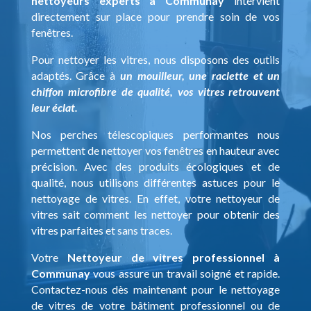
nettoyeurs experts à Communay
intervient
directement sur place pour prendre soin de vos
fenêtres.
Pour nettoyer les vitres, nous disposons des outils
adaptés. Grâce à
un mouilleur, une raclette et un
chiffon microfibre de qualité, vos vitres retrouvent
leur éclat.
Nos perches télescopiques performantes nous
permettent de nettoyer vos fenêtres en hauteur avec
précision. Avec des produits écologiques et de
qualité, nous utilisons différentes astuces pour le
nettoyage de vitres. En effet, votre nettoyeur de
vitres sait comment les nettoyer pour obtenir des
vitres parfaites et sans traces.
Votre
Nettoyeur de vitres professionnel à
Communay
vous assure un travail soigné et rapide.
Contactez-nous dès maintenant pour le nettoyage
de vitres de votre bâtiment professionnel ou de