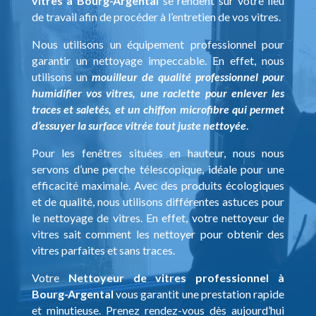
vitres à Bourg-Argental
se rendent sur votre lieu
de travail afin de procéder à l’entretien de vos vitres.
Nous utilisons un équipement professionnel pour
garantir un nettoyage impeccable. En effet, nous
utilisons un
mouilleur de qualité professionnel pour
humidifier vos vitres, une raclette pour enlever les
traces et saletés, et un chiffon microfibre qui permet
d’essuyer la surface vitrée tout juste nettoyée
.
Pour les fenêtres situées en hauteur, nous nous
servons d’une perche télescopique, idéale pour une
efficacité maximale. Avec des produits écologiques
et de qualité, nous utilisons différentes astuces pour
le nettoyage de vitres. En effet, votre nettoyeur de
vitres sait comment les nettoyer pour obtenir des
vitres parfaites et sans traces.
Votre
Nettoyeur de vitres professionnel à
Bourg-Argental
vous garantit une prestation rapide
et minutieuse. Prenez rendez-vous dès aujourd’hui