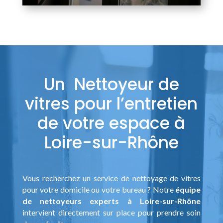
Un Nettoyeur de
vitres pour l’entretien
de votre espace à
Loire-sur-Rhône
Vous recherchez un service de nettoyage de vitres
pour votre domicile ou votre bureau ? Notre
équipe
de nettoyeurs experts à Loire-sur-Rhône
intervient directement sur place pour prendre soin