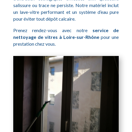
salissure ou trace ne persiste. Notre matériel inclut
un lave-vitre performant et un système d’eau pure
pour éviter tout dépôt calcaire.
Prenez rendez-vous avec notre
service de
nettoyage de vitres à Loire-sur-Rhône
pour une
prestation chez vous.