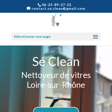
06-25-89-27-22
contact.se.clean@gmail.com
Sélectionner une page
Sé Clean
Nettoyeur de vitres
Loire-sur-Rhône