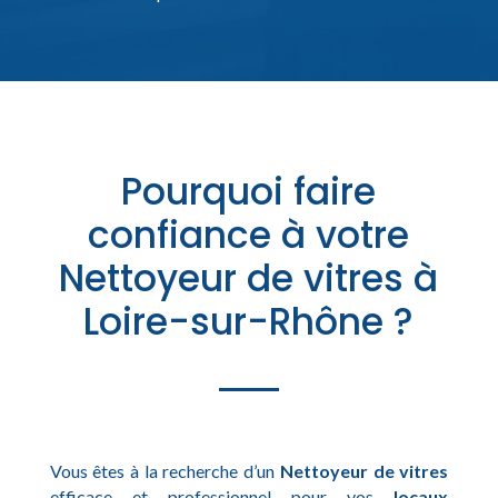
Pourquoi faire
confiance à votre
Nettoyeur de vitres à
Loire-sur-Rhône ?
Vous êtes à la recherche d’un
Nettoyeur de vitres
efficace et professionnel pour vos
locaux