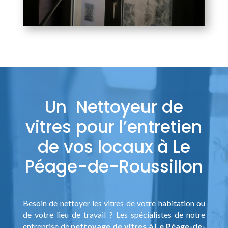
Un Nettoyeur de
vitres pour l’entretien
de vos locaux à Le
Péage-de-Roussillon
Besoin de nettoyer les vitres de votre habitation ou
de votre lieu de travail ? Les spécialistes de notre
entreprise de
nettoyage de vitres à Le Péage-de-