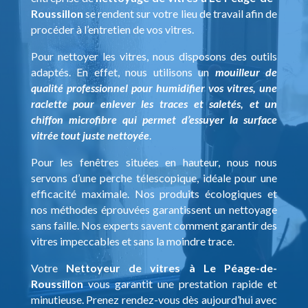
Roussillon
se rendent sur votre lieu de travail afin de
procéder à l’entretien de vos vitres.
Pour nettoyer les vitres, nous disposons des outils
adaptés. En effet, nous utilisons un
mouilleur de
qualité professionnel pour humidifier vos vitres, une
raclette pour enlever les traces et saletés, et un
chiffon microfibre qui permet d’essuyer la surface
vitrée tout juste nettoyée
.
Pour les fenêtres situées en hauteur, nous nous
servons d’une perche télescopique, idéale pour une
efficacité maximale. Nos produits écologiques et
nos méthodes éprouvées garantissent un nettoyage
sans faille. Nos experts savent comment garantir des
vitres impeccables et sans la moindre trace.
Votre
Nettoyeur de vitres à Le Péage-de-
Roussillon
vous garantit une prestation rapide et
minutieuse. Prenez rendez-vous dès aujourd’hui avec