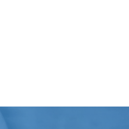
Nettoyage Industriel
Nous intervennons en usines, en
copropriétés & au sein des collectivités