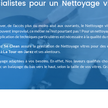
alistes pour un Nettoyage vi
 laver, de l’accès plus ou moins aisé aux ouvrants, le Nettoyage 
ouvent improvisé, ce métier ne l’est pourtant pas ! Pour un nettoyage
application de techniques particulières est nécessaire à la qualité du 
ez
Sé Clean
assure la prestation de Nettoyage vitres pour des 
t à
La Tour-en-Jarez
et ses alentours.
ge adaptées à vos besoins. En effet, Nos laveurs qualifiés choi
 un balayage du bas vers le haut, selon la taille de vos vitres. 