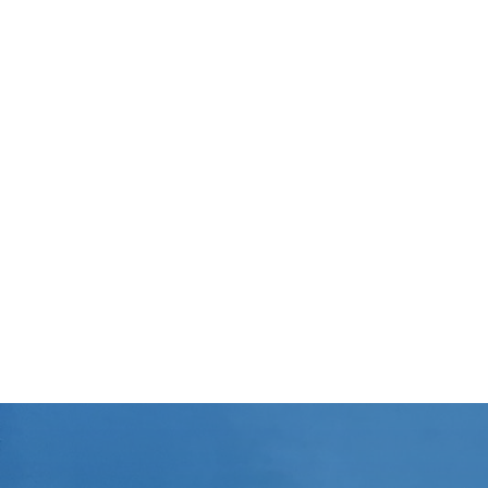
Nettoyage Particuliers
Nettoyage maisons & appartements
pour les particuliers