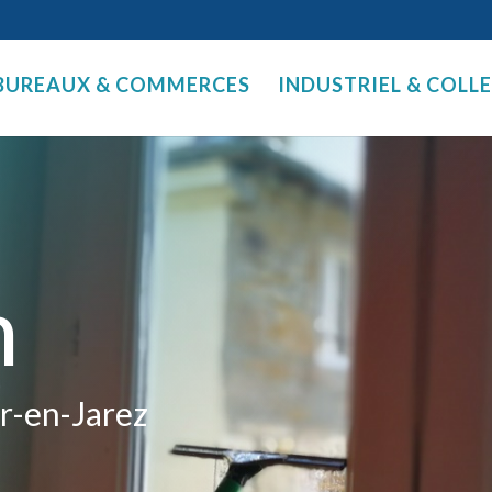
BUREAUX & COMMERCES
INDUSTRIEL & COLL
n
r-en-Jarez