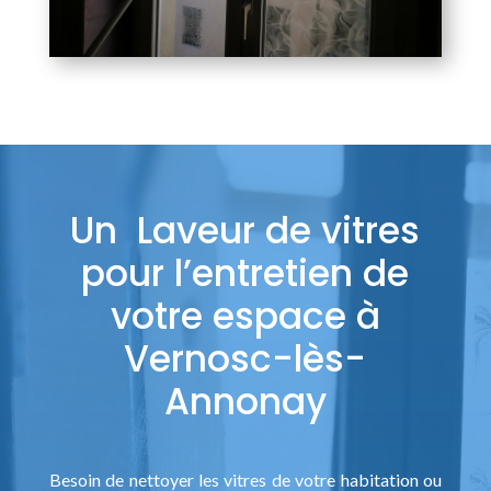
Un Laveur de vitres
pour l’entretien de
votre espace à
Vernosc-lès-
Annonay
Besoin de nettoyer les vitres de votre habitation ou