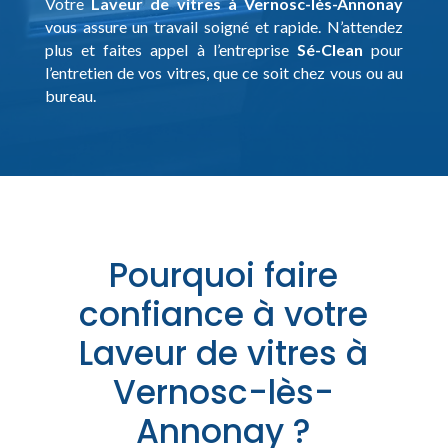
Votre
Laveur de vitres à Vernosc-lès-Annonay
vous assure un travail soigné et rapide. N’attendez
plus et faites appel à l’entreprise
Sé-Clean
pour
l’entretien de vos vitres, que ce soit chez vous ou au
bureau.
Pourquoi faire
confiance à votre
Laveur de vitres à
Vernosc-lès-
Annonay ?