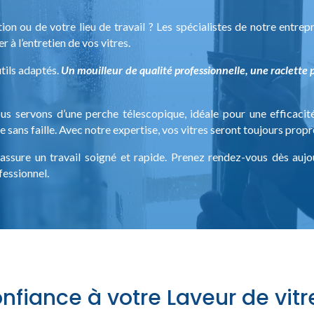
ion ou de votre lieu de travail ? Les spécialistes de notre entrep
r à l’entretien de vos vitres.
utils adaptés.
Un mouilleur de qualité professionnelle, une raclette p
ous servons d’une perche télescopique, idéale pour une efficac
ans faille. Avec notre expertise, vos vitres seront toujours propr
assure un travail soigné et rapide. Prenez rendez-vous dès auj
fessionnel.
onfiance à votre Laveur de vit