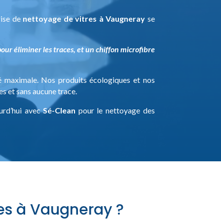
rise de
nettoyage de vitres à Vaugneray
se
our éliminer les traces, et un chiffon microfibre
ité maximale. Nos produits écologiques et nos
es et sans aucune trace.
ourd’hui avec
Sé-Clean
pour le nettoyage des
res à Vaugneray ?