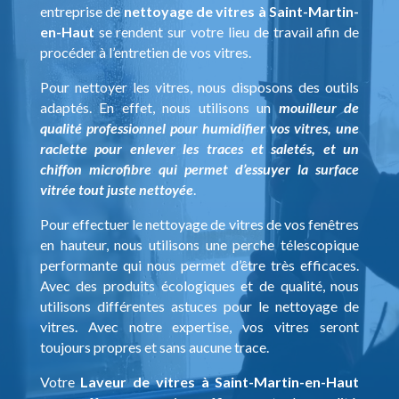
entreprise de
nettoyage de vitres à Saint-Martin-
en-Haut
se rendent sur votre lieu de travail afin de
procéder à l’entretien de vos vitres.
Pour nettoyer les vitres, nous disposons des outils
adaptés. En effet, nous utilisons un
mouilleur de
qualité professionnel pour humidifier vos vitres, une
raclette pour enlever les traces et saletés, et un
chiffon microfibre qui permet d’essuyer la surface
vitrée tout juste nettoyée
.
Pour effectuer le nettoyage de vitres de vos fenêtres
en hauteur, nous utilisons une perche télescopique
performante qui nous permet d’être très efficaces.
Avec des produits écologiques et de qualité, nous
utilisons différentes astuces pour le nettoyage de
vitres. Avec notre expertise, vos vitres seront
toujours propres et sans aucune trace.
Votre
Laveur de vitres à Saint-Martin-en-Haut