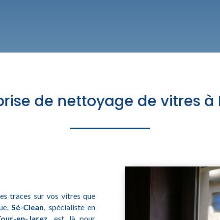
prise de nettoyage de vitres à
es traces sur vos vitres que
que,
Sé-Clean
, spécialiste en
our-en-Jarez
, est là pour