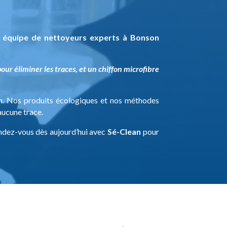
e
équipe de nettoyeurs experts à Bonson
our éliminer les traces, et un chiffon microfibre
n. Nos produits écologiques et nos méthodes
aucune trace.
endez-vous dès aujourd’hui avec
Sé-Clean
pour