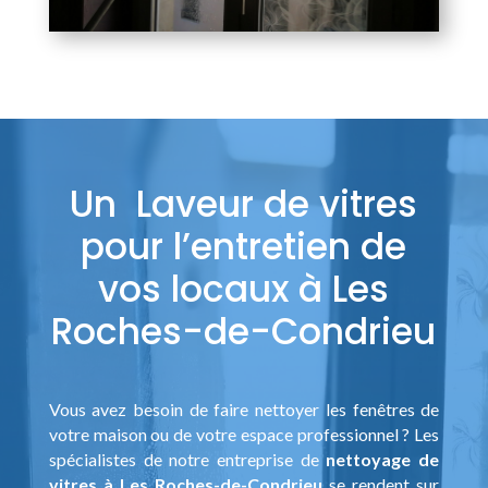
Un Laveur de vitres
pour l’entretien de
vos locaux à Les
Roches-de-Condrieu
Vous avez besoin de faire nettoyer les fenêtres de
votre maison ou de votre espace professionnel ? Les
spécialistes de notre entreprise de
nettoyage de
vitres à Les Roches-de-Condrieu
se rendent sur