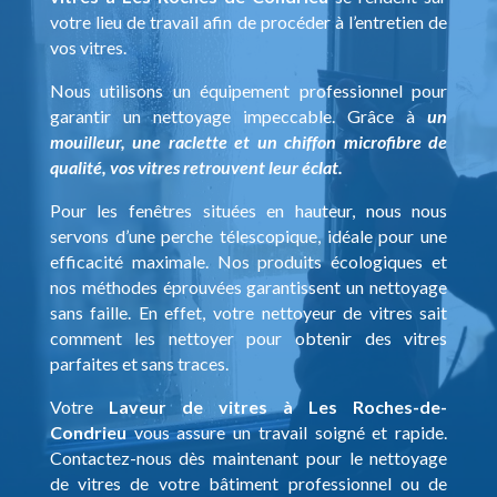
votre lieu de travail afin de procéder à l’entretien de
vos vitres.
Nous utilisons un équipement professionnel pour
garantir un nettoyage impeccable. Grâce à
un
mouilleur, une raclette et un chiffon microfibre de
qualité, vos vitres retrouvent leur éclat.
Pour les fenêtres situées en hauteur, nous nous
servons d’une perche télescopique, idéale pour une
efficacité maximale. Nos produits écologiques et
nos méthodes éprouvées garantissent un nettoyage
sans faille. En effet, votre nettoyeur de vitres sait
comment les nettoyer pour obtenir des vitres
parfaites et sans traces.
Votre
Laveur de vitres à Les Roches-de-
Condrieu
vous assure un travail soigné et rapide.
Contactez-nous dès maintenant pour le nettoyage
de vitres de votre bâtiment professionnel ou de