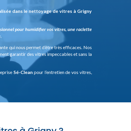
alisée dans le nettoyage de vitres à Grigny
sionnel pour humidifier vos vitres, une raclette
e
.
ante qui nous permet d’être très efficaces. Nos
ent garantir des vitres impeccables et sans la
reprise
Sé-Clean
pour l’entretien de vos vitres,