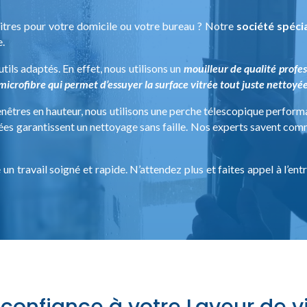
itres pour votre domicile ou votre bureau ? Notre
société spéci
e.
tils adaptés. En effet, nous utilisons un
mouilleur de qualité profes
n microfibre qui permet d’essuyer la surface vitrée tout juste nettoyé
enêtres en hauteur, nous utilisons une perche télescopique perform
s garantissent un nettoyage sans faille. Nos experts savent comm
un travail soigné et rapide. N’attendez plus et faites appel à l’ent