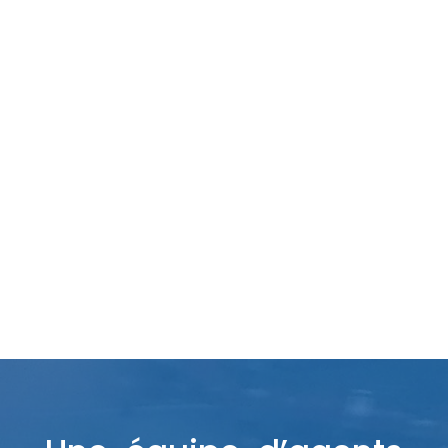
Nettoyage Industriel
Nous intervennons en usines, en copropriétés
& au sein des collectivités