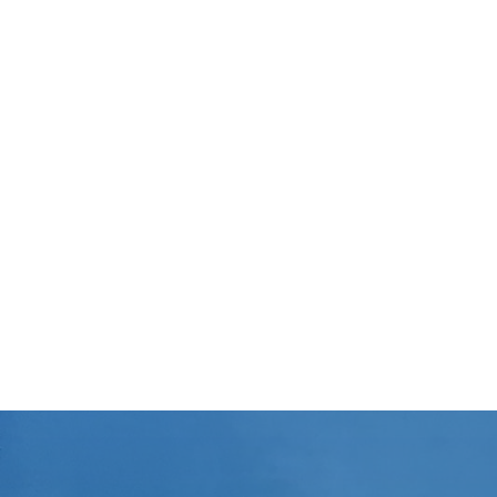
Nettoyage Particuliers
Nettoyage maisons & appartements
pour les particuliers