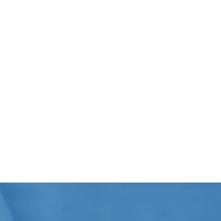
Nettoyage Industriel
Nous intervennons en usines, en
copropriétés & au sein des collectivités